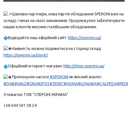
Шановні партнери, нова партія обладнання SPERONI вже на
складі, і чекає на своїх замовників. Продовжуємо забезпечувати
наших клієнтів якісним італійським обладнанням.
Відвідайте наш офіційний сайт:
https://speroni.ua/
Наявність можна подивитися на сторінці склад
https://speroni.ua/stock/
Офіційний інтернет-магазин:
http://shop.speroni.ua/
Пропонуємо насоси
#SPERONI
як якісний аналог:
#DAB
#WILO
#GRUNDFOS
#ZENIT
#HOMA
#LOWARA
#CALPEDA
#PED
З повагою ТОВ “СПЕРОНІ УКРАІНА”
+38 044 501 38 24