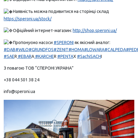
Наявність можна подивитися на сторінці склад
https://speroni.ua/stock/
Офіційний інтернет-магазин:
http://shop.speroni.ua/
Пропонуємо насоси
#SPERONI
як якісний аналог:
#DAB
#WILO
#GRUNDFOS
#ZENIT
#HOMA
#LOWARA
#CALPEDA
#PED
#SAE
R
#EBAR
A
#KARCHE
R
#PENTA
X
#SachiSACH
I
З повагою ТОВ “СПЕРОНІ УКРАІНА”
+38 044 501 38 24
info@speroni.ua