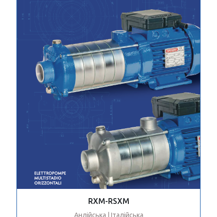
RXM-RSXM
Анлійська | Італійська