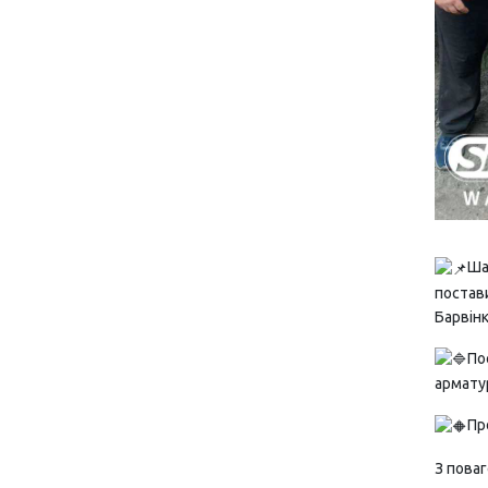
Ша
постав
Барвінк
По
армату
Пр
З пова