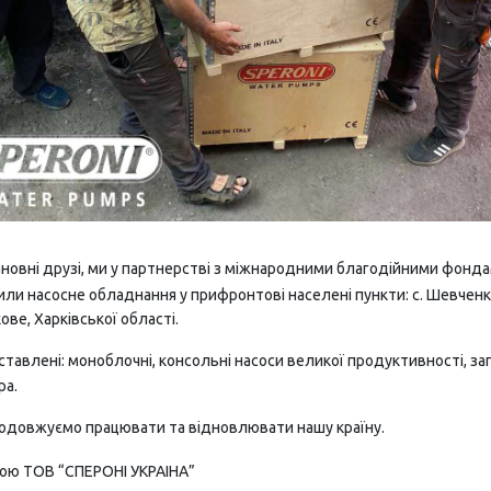
новні друзі, ми у партнерстві з міжнародними благодійними фонд
или насосне обладнання у прифронтові населені пункти: с. Шевченк
ове, Харківської області.
ставлені: моноблочні, консольні насоси великої продуктивності, за
ра.
одовжуємо працювати та відновлювати нашу країну.
гою ТОВ “СПЕРОНІ УКРАІНА”