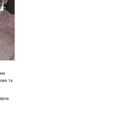
ами
ове та
пірна