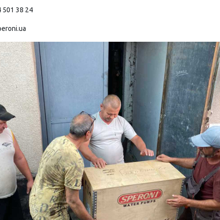
 501 38 24
eroni.ua