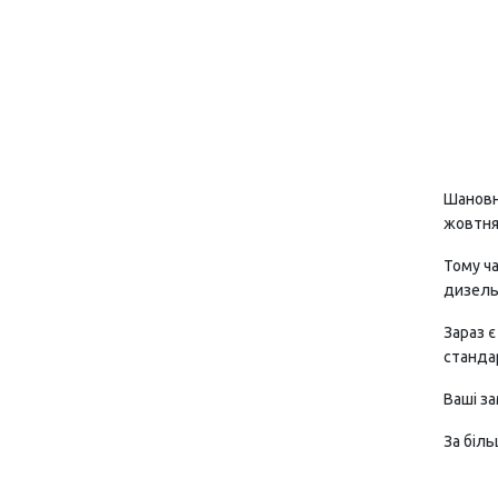
Шановні
жовтня
Тому ча
дизель
Зараз є
стандар
Ваші за
За біль