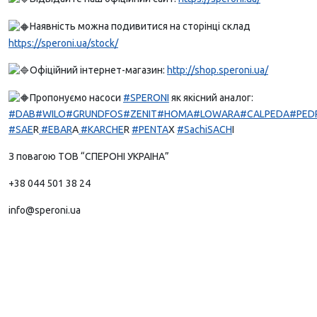
Наявність можна подивитися на сторінці склад
https://speroni.ua/stock/
Офіційний інтернет-магазин:
http://shop.speroni.ua/
Пропонуємо насоси
#SPERONI
як якісний аналог:
#DAB
#WILO
#GRUNDFOS
#ZENIT
#HOMA
#LOWARA
#CALPEDA
#PED
#SAE
R
#EBAR
A
#KARCHE
R
#PENTA
X
#SachiSACH
I
З повагою ТОВ “СПЕРОНІ УКРАІНА”
+38 044 501 38 24
info@speroni.ua