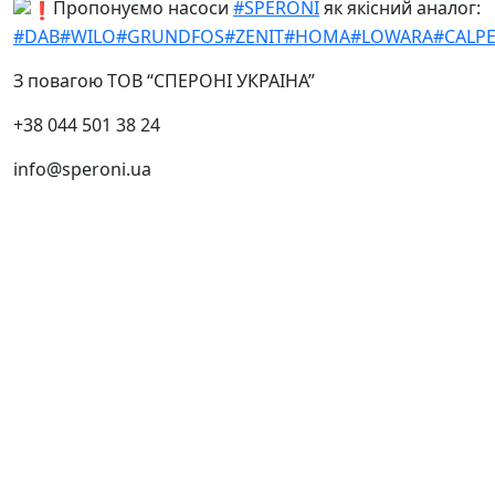
Пропонуємо насоси
#SPERONI
як якісний аналог:
#DAB
#WILO
#GRUNDFOS
#ZENIT
#HOMA
#LOWARA
#CALP
З повагою ТОВ “СПЕРОНІ УКРАІНА”
+38 044 501 38 24
info@speroni.ua