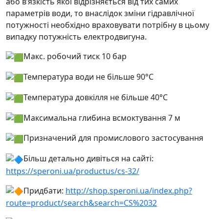
або в’язкість якої відрізняється від тих самих
параметрів води, то внаслідок зміни гідравлічної
потужності необхідно враховувати потрібну в цьому
випадку потужність електродвигуна.
Макс. робочий тиск 10 бар
Температура води не більше 90°С
Температура довкілля не більше 40°С
Максимальна глибина всмоктування 7 м
Призначений для промислового застосування
Більш детально дивіться на сайті:
https://speroni.ua/productus/cs-32/
Придбати:
http://shop.speroni.ua/index.php?
route=product/search&search=CS%2032