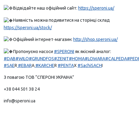
Відвідайте наш офіційний сайт:
https://speroni.ua/
Наявність можна подивитися на сторінці склад
https://speroni.ua/stock/
Офіційний інтернет-магазин:
http://shop.speroni.ua/
Пропонуємо насоси
#SPERONI
як якісний аналог:
#DAB
#WILO
#GRUNDFOS
#ZENIT
#HOMA
#LOWARA
#CALPEDA
#PED
#SAE
R
#EBAR
A
#KARCHE
R
#PENTA
X
#SachiSACH
I
З повагою ТОВ “СПЕРОНІ УКРАІНА”
+38 044 501 38 24
info@speroni.ua