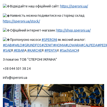
Відвідайте наш офіційний сайт:
https://speroni.ua/
Наявність можна подивитися на сторінці склад
https://speroni.ua/stock/
Офіційний інтернет-магазин:
http://shop.speroni.ua/
Пропонуємо насоси
#SPERONI
як якісний аналог:
#DAB
#WILO
#GRUNDFOS
#ZENIT
#HOMA
#LOWARA
#CALPEDA
#PED
#SAE
R
#EBAR
A
#KARCHE
R
#PENTA
X
#SachiSACH
I
З повагою ТОВ “СПЕРОНІ УКРАІНА”
+38 044 501 38 24
info@speroni.ua