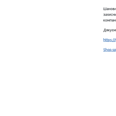
Шановні
захисни
компані
Дякуємо
https:
S
hop.sp