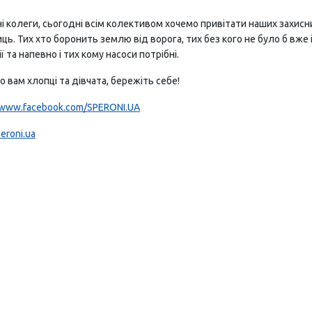
 колеги, сьогодні всім колективом хочемо привітати наших захисни
ць. Тих хто боронить землю від ворога, тих без кого не було б вже 
ї та напевно і тих кому насоси потрібні.
 вам хлопці та дівчата, бережіть себе!
//www.facebook.com/SPERONI.UA
eroni.ua