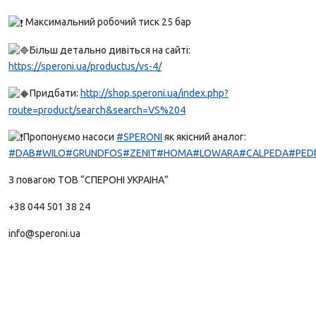
Максимальний робочий тиск 25 бар
Більш детально дивіться на сайті:
https://speroni.ua/productus/vs-4/
Придбати:
http://shop.speroni.ua/index.php?
route=product/search&search=VS%204
Пропонуємо насоси
#SPERONI
як якісний аналог:
#DAB
#WILO
#GRUNDFOS
#ZENIT
#HOMA
#LOWARA
#CALPEDA
#PED
З повагою ТОВ “СПЕРОНІ УКРАІНА”
+38 044 501 38 24
info@speroni.ua