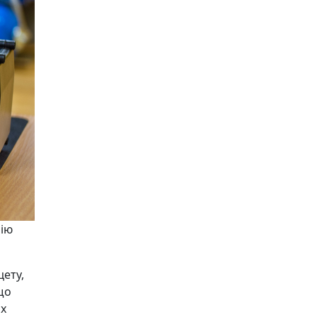
рію
цету,
 що
их