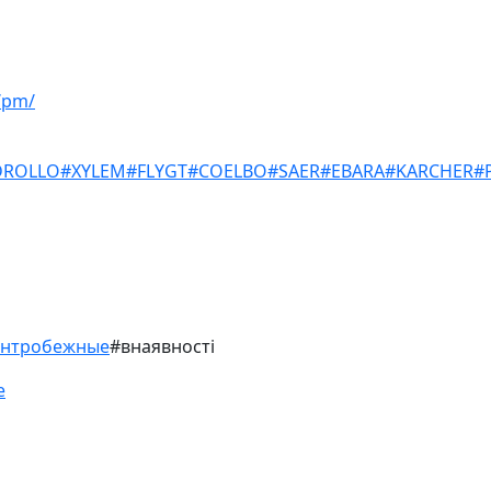
/pm/
DROLLO
#XYLEM
#FLYGT
#COELBO
#SAER
#EBARA
#KARCHER
#
ентробежные
#внаявності
е