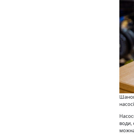
Шанов
насос
Насос
води, 
можна