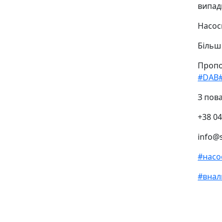
випад
Насосн
Більш
Пропо
#DAB
З пов
+38 04
info@
#насо
#внал