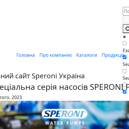
Ex
Головна
Про компанію
Каталоги
Продукція
Sea
йний сайт
Speroni Україна
Se
еціальна серія насосів SPERONI 
того, 2023