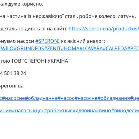
ках дуже корисно.
а частина із нержавіючої сталі, робоче колесо: латунь.
 детально дивіться на сайті:
https://speroni.ua/productus
нуємо насоси
#SPERONI
як якісний аналог:
#WILO
#GRUNDFOS
#ZENIT
#HOMA
#LOWARA
#CALPEDA
#PE
агою ТОВ “СПЕРОНІ УКРАІНА”
4 501 38 24
speroni.ua
с
#насосне
#обладнання
#насос
#насосне
#обладнання
#ц
ичии
#насосы
#центробежные
#длявина
#вино
#винодели