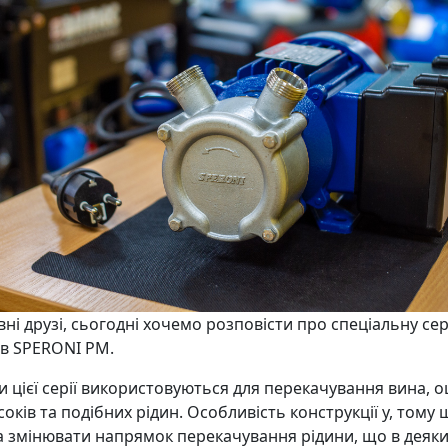
ні друзі, сьогодні хочемо розповісти про спеціальну се
ів SPERONI PM.
и цієї серії використовуються для перекачування вина, о
соків та подібних рідин. Особливість конструкції у, тому
 змінювати напрямок перекачування рідини, що в деяк