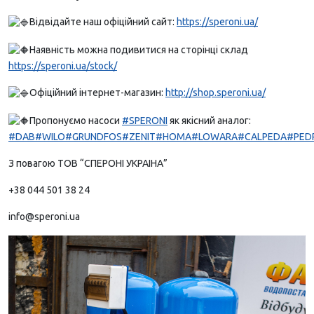
Відвідайте наш офіційний сайт:
https://speroni.ua/
Наявність можна подивитися на сторінці склад
https://speroni.ua/stock/
Офіційний інтернет-магазин:
http://shop.speroni.ua/
Пропонуємо насоси
#SPERONI
як якісний аналог:
#DAB
#WILO
#GRUNDFOS
#ZENIT
#HOMA
#LOWARA
#CALPEDA
#PED
З повагою ТОВ “СПЕРОНІ УКРАІНА”
+38 044 501 38 24
info@speroni.ua