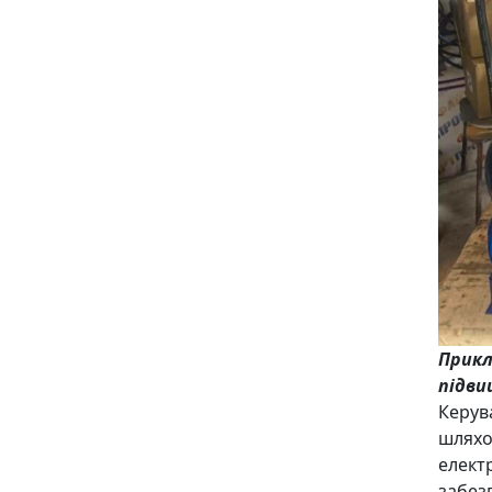
Прикл
підви
Керув
шляхо
елект
забез