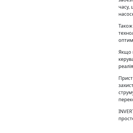
часу,
насос
Також
техно
оптим
Якщо 
керув
реалі
Прист
захис
струм
переко
INVER
прост