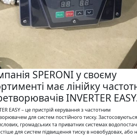
мпанія SPERONI у своєму
ортименті має лінійку частот
ретворювачів INVERTER EASY
TER EASY – це пристрій керування з частотним
ворювачем для систем постійного тиску. Застосовуються
слових, громадських та приватних системах водопостач
стіше для систем підвищення тиску в новобудовах, або 