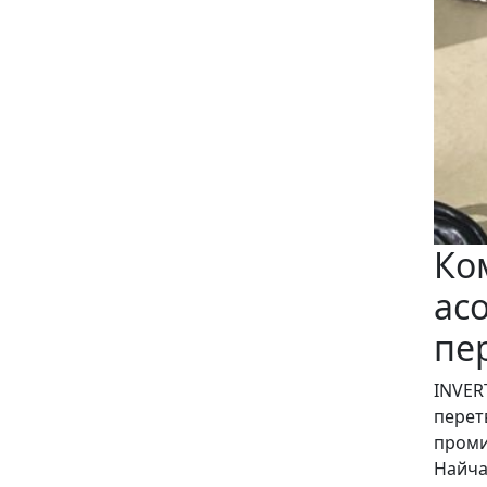
Ко
ас
пе
INVER
перет
проми
Найча