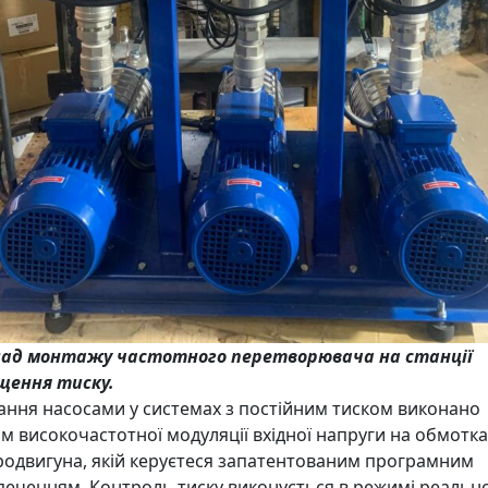
ад монтажу частотного перетворювача на станції
щення тиску.
ання насосами у системах з постійним тиском виконано
м високочастотної модуляції вхідної напруги на обмотка
родвигуна, якій керуєтеся запатентованим програмним
печенням. Контроль тиску виконується в режимі реальн