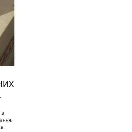
них
.
 в
ання.
на