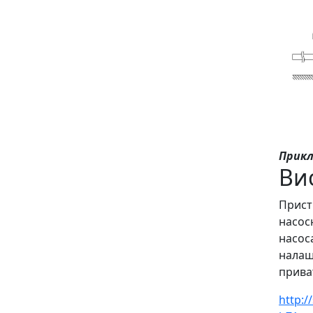
Прикл
Ви
Прист
насос
насоса
налаш
прива
http:/