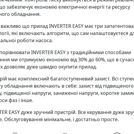
 що забезпечує економію електричної енергії та ресурсу
ного обладнання.
 важливо що прилад INVERTER EASY має три запатентова
логії, які включають алгоритм, що сам налаштовуєтеся д
альної роботи насоса.
порівнювати INVERTER EASY з традиційними способами
ання ми отримуємо економію від 30% до 60%, що в сучас
ях дозволяє дуже швидко окупити прилад.
рій має комплексний багатоступеневий захист. Всі ступе
ту обладнання включають в себе: захист від підвищеного
у, підвищеної напруги, заниженої напруги, коротке зами
си фаз і інше.
TER EASY дуже зручний пристрій. Все керування дуже зру
е. Обслуговування мінімальне, і достатньо просте.