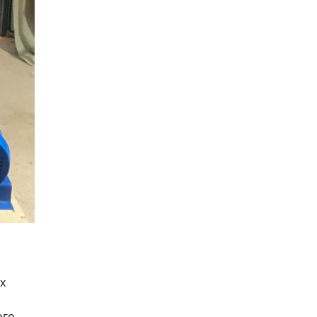
х
ого