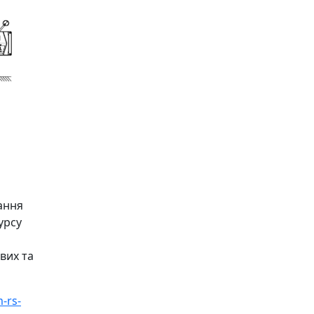
ання
урсу
вих та
-rs-