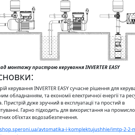
ад монтажу пристрою керування INVERTER EASY
сновки:
рій керування INVERTER EASY сучасне рішення для керув
ним обладнанням, та економії електричної енергії та рес
. Пристрій дуже зручний в експлуатації та простий в
туванні. Гарно підходить для використання на промисло
тних об’єктах водозабезпечення.
/shop.speroni.ua/avtomatika-i-komplektujushhie/imtp-2-2-m