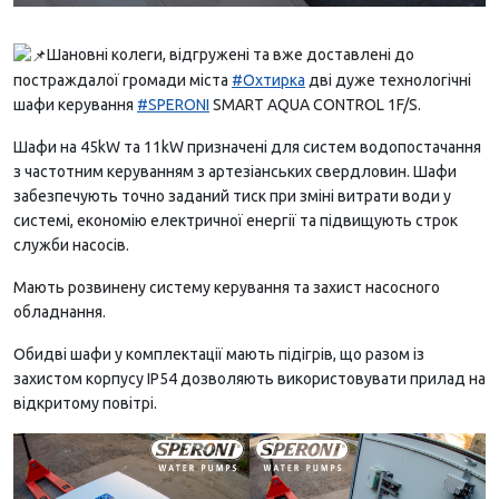
Шановні колеги, відгружені та вже доставлені до
постраждалої громади міста
#Охтирка
дві дуже технологічні
шафи керування
#SPERONI
SMART AQUA CONTROL 1F/S.
Шафи на 45kW та 11kW призначені для систем водопостачання
з частотним керуванням з артезіанських свердловин. Шафи
забезпечують точно заданий тиск при зміні витрати води у
системі, економію електричної енергії та підвищують строк
служби насосів.
Мають розвинену систему керування та захист насосного
обладнання.
Обидві шафи у
комплектації мають підігрів, що разом із
захистом корпусу IP54 дозволяють використовувати прилад на
відкритому повітрі.