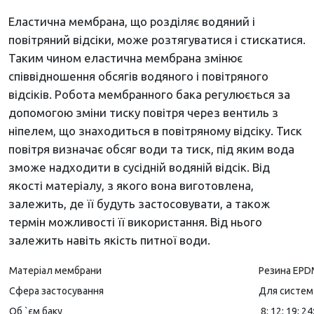
Еластична мембрана, що розділяє водяний і
повітряний відсіки, може розтягуватися і стискатися.
Таким чином еластична мембрана змінює
співвідношення обсягів водяного і повітряного
відсіків. Робота мембранного бака регулюється за
допомогою зміни тиску повітря через вентиль з
ніпелем, що знаходиться в повітряному відсіку. Тиск
повітря визначає обсяг води та тиск, під яким вода
зможе надходити в сусідній водяній відсік. Від
якості матеріалу, з якого вона виготовлена,
залежить, де її будуть застосовувати, а також
термін можливості її використання. Від нього
залежить навіть якість питної води.
Матеріал мембрани
Резина EP
Сфера застосування
Для систем
Об `єм баку
8; 12; 19; 24;