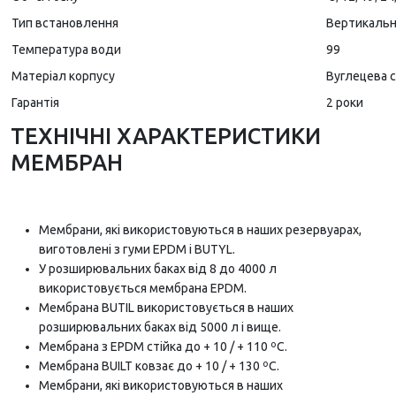
Тип встановлення
Вертикальн
Температура води
99
Матеріал корпусу
Вуглецева 
Гарантія
2 роки
ТЕХНІЧНІ ХАРАКТЕРИСТИКИ
МЕМБРАН
Мембрани, які використовуються в наших резервуарах,
виготовлені з гуми EPDM і BUTYL.
У розширювальних баках від 8 до 4000 л
використовується мембрана EPDM.
Мембрана BUTIL використовується в наших
розширювальних баках від 5000 л і вище.
Мембрана з EPDM стійка до + 10 / + 110 ºC.
Мембрана BUILT ковзає до + 10 / + 130 ºC.
Мембрани, які використовуються в наших