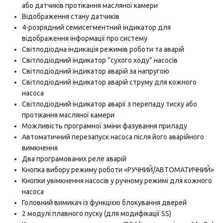
або датчиків протікання масляної камери
Відображення стану датчиків
4-розрядний семисегментний індикатор для
відображення інформації про систему
Світлодіодна індикація режимів роботи та аварій
Світлодіодний індикатор “сухого ходу” насосів
Світлодіодний індикатор аварій за напругою
Світлодіодний індикатор аварій струму для кожного
насоса
Світлодіодний індикатор аварії з перепаду тиску або
протікання масляної камери
Можливість програмної зміни фазування приладу
Автоматичний перезапуск насоса після його аварійного
вимкнення
Два програмованих реле аварій
Кнопка вибору режиму роботи «РУЧНИЙ/АВТОМАТИЧНИЙ»
Кнопки увімкнення насосів у ручному режимі для кожного
насоса
Головний вимикач із функцією блокування дверей
2 модулі плавного пуску (для модифікації SS)