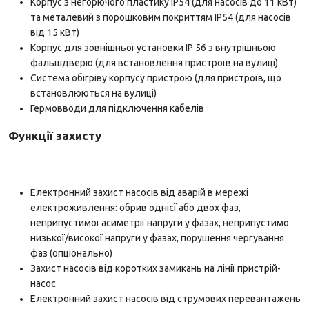
Корпус з негорючого пластику IP54 (для насосів до 11 кВт)
та металевий з порошковим покриттям IP54 (для насосів
від 15 кВт)
Корпус для зовнішньої установки IP 56 з внутрішньою
фальшдверю (для встановлення пристроїв на вулиці)
Система обігріву корпусу пристрою (для пристроїв, що
встановлюються на вулиці)
Гермовводи для підключення кабелів
Функції захисту
Електронний захист насосів від аварій в мережі
електроживлення: обрив однієї або двох фаз,
неприпустимої асиметрії напруги у фазах, неприпустимо
низької/високої напруги у фазах, порушення чергування
фаз (опціонально)
Захист насосів від коротких замикань на лінії пристрій-
насос
Електронний захист насосів від струмових перевантажень