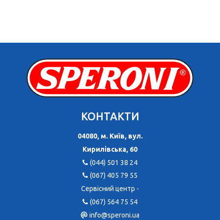
КОНТАКТИ
04080, м. Київ, вул.
Кирилівська, 60
(044) 501 38 24
(067) 405 79 55
Сервісний центр -
(067) 564 75 54
info@speroni.ua