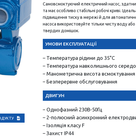
Самовсмоктуючий електричний насос, здатний
та має особливо стабільні робочі криві. Ідеа
підвищення тиску в мережі й для автоматичн
насоса використовуйте тільки чисту воду або н
твердих домішок.
УМОВИ ЕКСПЛУАТАЦІЇ
– Температура рідини до 35°С
– Температура навколишнього середо
– Манометрична висота всмоктування 
– Безперервне обслуговування
ДВИГУН
– Однофазний 230В-50Гц
– 2-полюсний асинхронний електродвиг
РОДУКТУ
– Ізоляція класу F
– Захист IP44