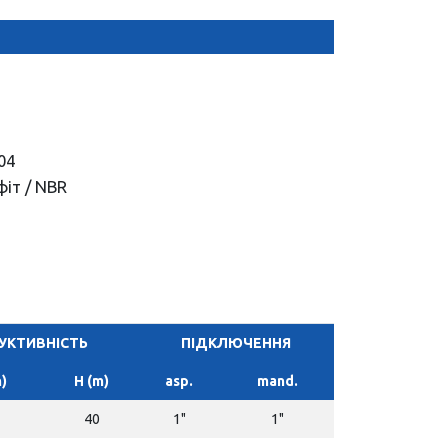
04
фіт / NBR
УКТИВНІСТЬ
ПІДКЛЮЧЕННЯ
)
H (m)
asp.
mand.
40
1"
1"