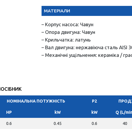
МАТЕРІАЛИ
– Корпус насоса: Чавун
– Опора двигуна: Чавун
– Крильчатка: латунь
– Вал двигуна: нержавіюча сталь AISI 3
– Механічні ущільнення: кераміка / гра
ПОСІБНИК
НОМІНАЛЬНА ПОТУЖНІСТЬ
P2
ПРОД
HP
kW
kW
Q (L/min
0.6
0.45
0.6
40