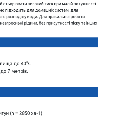
 створювати високий тиск при малій потужності
льно підходить для домашніх систем, для
ого розподілу води. Для правильної роботи
еагресивні рідини, без присутності піску та інших
вища до 40°С
до 7 метрів.
ун (n = 2850 хв-1)