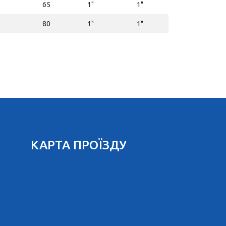
65
1"
1"
80
1"
1"
КАРТА ПРОЇЗДУ