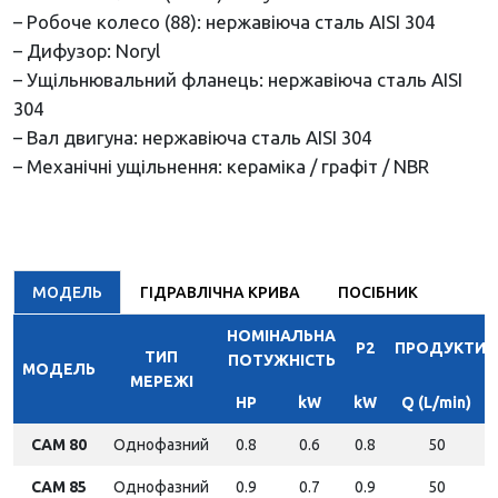
– Робоче колесо (88): нержавіюча сталь AISI 304
– Дифузор: Noryl
– Ущільнювальний фланець: нержавіюча сталь AISI
304
– Вал двигуна: нержавіюча сталь AISI 304
– Механічні ущільнення: кераміка / графіт / NBR
МОДЕЛЬ
ГІДРАВЛІЧНА КРИВА
ПОСІБНИК
НОМІНАЛЬНА
P2
ПРОДУКТИВ
ТИП
ПОТУЖНІСТЬ
МОДЕЛЬ
МЕРЕЖІ
HP
kW
kW
Q (L/min)
CAM 80
Однофазний
0.8
0.6
0.8
50
CAM 85
Однофазний
0.9
0.7
0.9
50