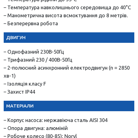
– Температура навколишнього середовища до 40°С
– Манометрична висота всмоктування до 8 метрів.
– Безперервна робота
ДВИГУН
– Однофазний 230В-50Гц
– Трифазний 230 / 400В-50Гц
– 2-полюсний асинхронний електродвигун (n = 2850
хв-1)
– Ізоляція класу F
– Захист IP44
МАТЕРІАЛИ
– Корпус насоса: нержавіюча сталь AISI 304
– Опора двигуна: алюміній
– Робоче колесо (80-85): Noryl