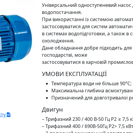
Універсальний одноступеневий насос 
водопостачання.
При використанні із системою автом
застосовуватися для систем автомати
в системах водопідготовки, а також в
охолодження.
Дане обладнання добре підходить для 
господарстві, може
застосовуватися в харчовій промислов
УМОВИ ЕКСПЛУАТАЦІЇ
Температура води не більше 90°C;
Максимальна глибина всмоктуванн
Призначений для довготривалої р
Двигун
кту
– Трифазний 230 / 400 В-50 Гц P2 ≤ 7,5 
– Трифазний 400 / 690В-50Гц P2> 7,5 кВ