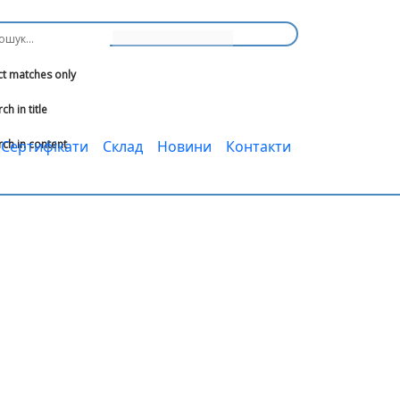
ct matches only
ch in title
rch in content
Сертифікати
Cклад
Новини
Контакти
ІНТЕРНЕТ-МАГАЗИН