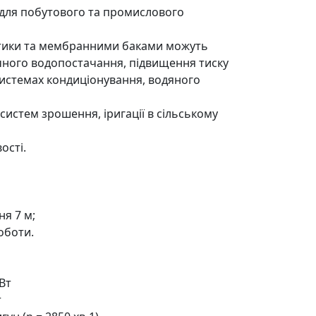
для побутового та промислового
атики та мембранними баками можуть
чного водопостачання, підвищення тиску
 системах кондиціонування, водяного
систем зрошення, іригації в сільському
ості.
я 7 м;
оботи.
кВт
т