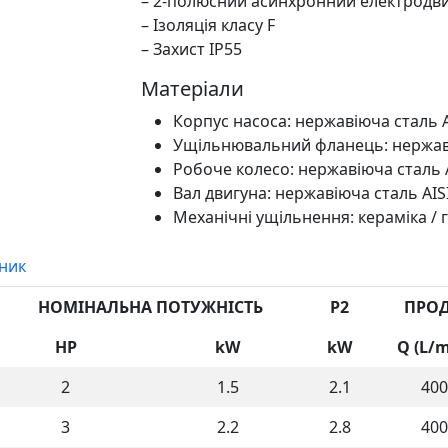
– 2-полюсний асинхронний електродвигу
– Ізоляція класу F
– Захист IP55
Матеріали
Корпус насоса: нержавіюча сталь A
Ущільнювальний фланець: нержаві
Робоче колесо: нержавіюча сталь A
Вал двигуна: нержавіюча сталь AIS
Механічні ущільнення: кераміка / 
ник
НОМІНАЛЬНА ПОТУЖНІСТЬ
P2
ПРОД
HP
kW
kW
Q (L/m
2
1.5
2.1
400
3
2.2
2.8
400