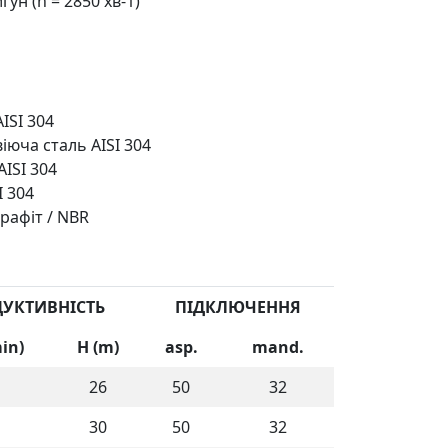
н (n = 2850 хв-1)
ISI 304
юча сталь AISI 304
ISI 304
I 304
графіт / NBR
УКТИВНІСТЬ
ПІДКЛЮЧЕННЯ
in)
H (m)
asp.
mand.
26
50
32
30
50
32