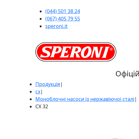
(044) 501 38 24
(067) 405 79 55
speroni.it
Офіці
Продукція
|
cx
|
Моноблочні насоси із нержавіючої сталі
|
CX 32