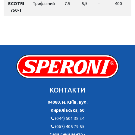
ECOTRI
Трифазний
7.5
5,5
-
400
750-T
КОНТАКТИ
04080, м. Київ, вул.
Кирилівська, 60
(044) 501 38 24
(067) 405 79 55
Сервісний центр -