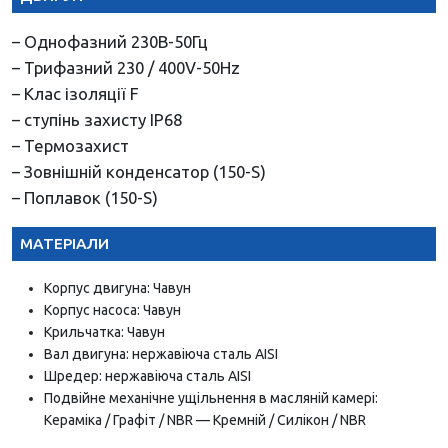
– Однофазний 230В-50Гц
– Трифазний 230 / 400V-50Hz
– Клас ізоляції F
– ступінь захисту IP68
– Термозахист
– Зовнішній конденсатор (150-S)
– Поплавок (150-S)
МАТЕРІАЛИ
Корпус двигуна: Чавун
Корпус насоса: Чавун
Крильчатка: Чавун
Вал двигуна: нержавіюча сталь AISI
Шредер: нержавіюча сталь AISI
Подвійне механічне ущільнення в масляній камері:
Кераміка / Графіт / NBR — Кремній / Силікон / NBR