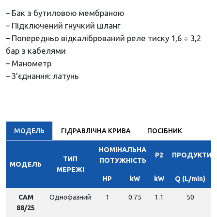
– Бак з бутиловою мембраною
– Підключений гнучкий шланг
– Попередньо відкалібрований реле тиску 1,6 ÷ 3,2
бар з кабелями
– Манометр
– З’єднання: латунь
МОДЕЛЬ
ГІДРАВЛІЧНА КРИВА
ПОСІБНИК
НОМІНАЛЬНА
P2
ПРОДУКТИВ
ТИП
ПОТУЖНІСТЬ
МОДЕЛЬ
МЕРЕЖІ
HP
kW
kW
Q (L/min)
CAM
Однофазний
1
0.75
1.1
50
88/25