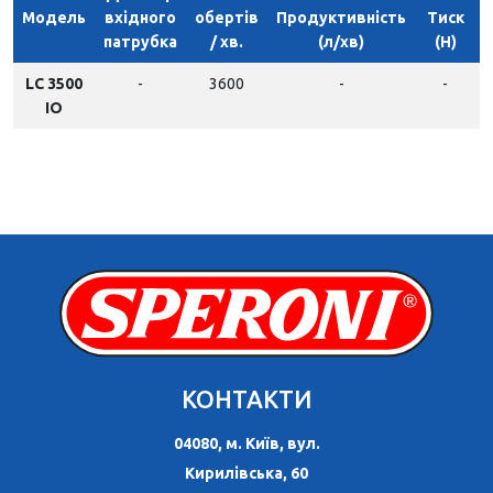
Модель
вхідного
обертів
Продуктивність
Тиск
патрубка
/ хв.
(л/хв)
(H)
LC 3500
-
3600
-
-
IO
КОНТАКТИ
04080, м. Київ, вул.
Кирилівська, 60