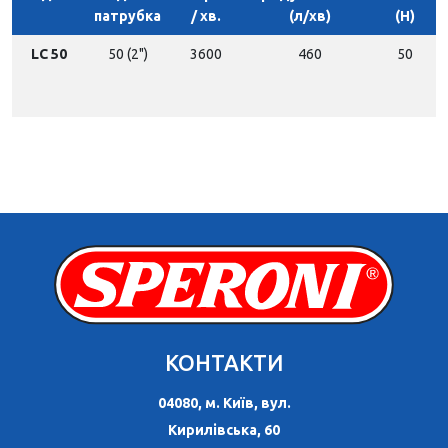
патрубка
/ хв.
(л/хв)
(H)
LC 50
50 (2")
3600
460
50
КОНТАКТИ
04080, м. Київ, вул.
Кирилівська, 60