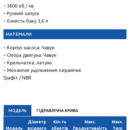
– 3600 об / хв
– Ручний запуск
– Ємність баку 3,6 л
МАТЕРІАЛИ
– Корпус насоса: Чавун
– Опора двигуна: Чавун
– Крильчатка: латунь
– Механічні ущільнення: керамічні
Графіт / NBR
МОДЕЛЬ
ГІДРАВЛІЧНА КРИВА
Діаметр
Кіл-ть
Макс.
Макс.
Модель
вхідного
обертів
Продуктивність
Тиск