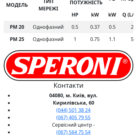
ТИП
ПОТУЖНІСТЬ
МОДЕЛЬ
МЕРЕЖІ
HP
kW
kW
Q (L/
PM 20
Однофазний
0.5
0.37
0.5
25
PM 25
Однофазний
1
0.75
1.1
55
Контакти
04080, м. Київ, вул.
Кирилівська, 60
(044) 501 38 24
(067) 405 79 55
Сервісний центр -
(067) 564 75 54