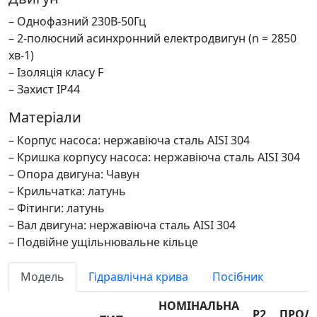
– Однофазний 230В-50Гц
– 2-полюсний асинхронний електродвигун (n = 2850
хв-1)
– Ізоляція класу F
– Захист IP44
Матеріали
– Корпус насоса: нержавіюча сталь AISI 304
– Кришка корпусу насоса: нержавіюча сталь AISI 304
– Опора двигуна: Чавун
– Крильчатка: латунь
– Фітинги: латунь
– Вал двигуна: нержавіюча сталь AISI 304
– Подвійне ущільнювальне кільце
Модель
Гідравлічна крива
Посібник
НОМІНАЛЬНА
P2
ПРОД