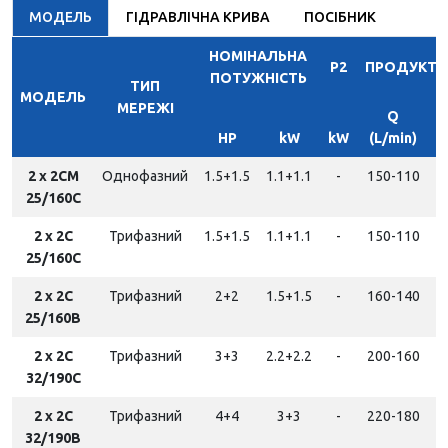
МОДЕЛЬ
ГІДРАВЛІЧНА КРИВА
ПОСІБНИК
НОМІНАЛЬНА
P2
ПРОДУКТИ
ПОТУЖНІСТЬ
ТИП
МОДЕЛЬ
МЕРЕЖІ
Q
HP
kW
kW
(L/min)
2 x 2CM
Однофазний
1.5+1.5
1.1+1.1
-
150-110
1
25/160C
2 x 2C
Трифазний
1.5+1.5
1.1+1.1
-
150-110
1
25/160C
2 x 2C
Трифазний
2+2
1.5+1.5
-
160-140
25/160B
2 x 2C
Трифазний
3+3
2.2+2.2
-
200-160
2
32/190C
2 x 2C
Трифазний
4+4
3+3
-
220-180
3
32/190B