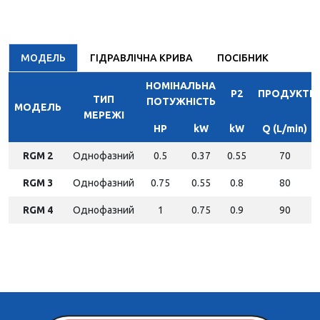
МОДЕЛЬ
ГІДРАВЛІЧНА КРИВА
ПОСІБНИК
НОМІНАЛЬНА
P2
ПРОДУКТИВ
ТИП
ПОТУЖНІСТЬ
МОДЕЛЬ
МЕРЕЖІ
HP
kW
kW
Q (L/min)
RGM 2
Однофазний
0.5
0.37
0.55
70
RGM 3
Однофазний
0.75
0.55
0.8
80
RGM 4
Однофазний
1
0.75
0.9
90