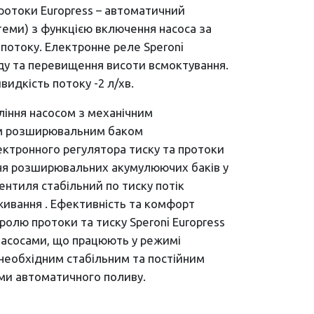
ротоки Europress – автоматичний
теми) з функцією включення насоса за
 потоку. Електронне реле Speroni
оду та перевищення висоти всмоктування.
видкість потоку -2 л/хв.
вління насосом з механічним
им розширювальним баком
ектронного регулятора тиску та протоки
ння розширювальних акумулюючих баків у
ентиля стабільний по тиску потік
оживання . Ефективність та комфорт
олю протоки та тиску Speroni Europress
насосами, що працюють у режимі
необхідним стабільним та постійним
ами автоматичного поливу.