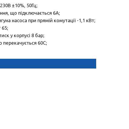
230В ±10%, 50Гц;
ння, що підключається 6А;
на насоса при прямій комутації -1,1 кВт;
 65;
ск у корпусі 8 бар;
о перекачується 60С;