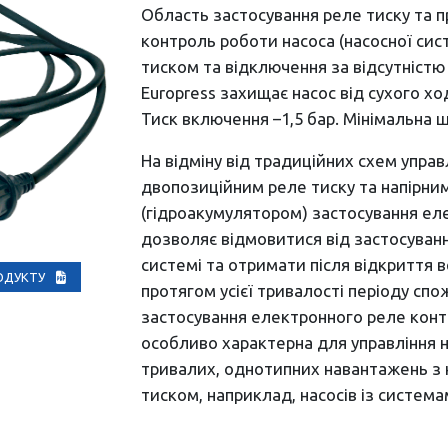
Область застосування реле тиску та п
контроль роботи насоса (насосної сис
тиском та відключення за відсутністю
Europress захищає насос від сухого х
Тиск включення –1,5 бар. Мінімальна ш
На відміну від традиційних схем упра
двопозиційним реле тиску та напірн
(гідроакумулятором) застосування ел
дозволяє відмовитися від застосува
системі та отримати після відкриття в
РОДУКТУ
протягом усієї тривалості періоду сп
застосування електронного реле контр
особливо характерна для управління 
тривалих, однотипних навантажень з 
тиском, наприклад, насосів із систем