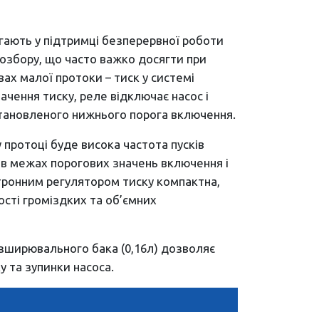
гають у підтримці безперервної роботи
розбору, що часто важко досягти при
вах малої протоки – тиск у системі
ачення тиску, реле відключає насос і
становленого нижнього порога включення.
протоці буде висока частота пусків
я в межах порогових значень включення і
тронним регулятором тиску компактна,
ості громіздких та об’ємних
зширювального бака (0,16л) дозволяє
у та зупинки насоса.