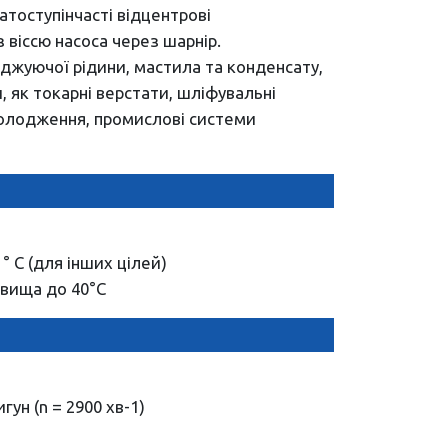
тоступінчасті відцентрові
з віссю насоса через шарнір.
джуючої рідини, мастила та конденсату,
 як токарні верстати, шліфувальні
холодження, промислові системи
° C (для інших цілей)
вища до 40°С
ун (n = 2900 хв-1)