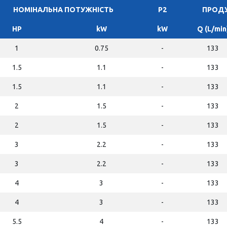
НОМІНАЛЬНА ПОТУЖНІСТЬ
P2
ПРОДУ
HP
kW
kW
Q (L/min
1
0.75
-
133
1.5
1.1
-
133
1.5
1.1
-
133
2
1.5
-
133
2
1.5
-
133
3
2.2
-
133
3
2.2
-
133
4
3
-
133
4
3
-
133
5.5
4
-
133