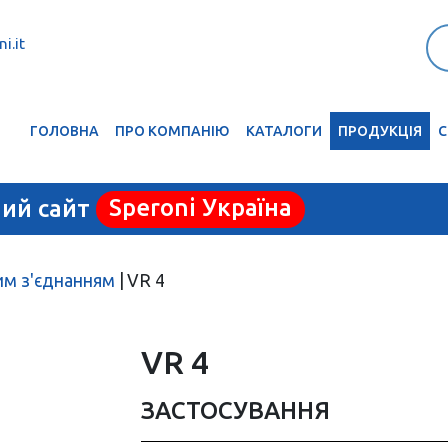
i.it
ГОЛОВНА
ПРО КОМПАНІЮ
КАТАЛОГИ
ПРОДУКЦІЯ
С
ний сайт
Speroni Україна
вим з'єднанням
|
VR 4
VR 4
ЗАСТОСУВАННЯ