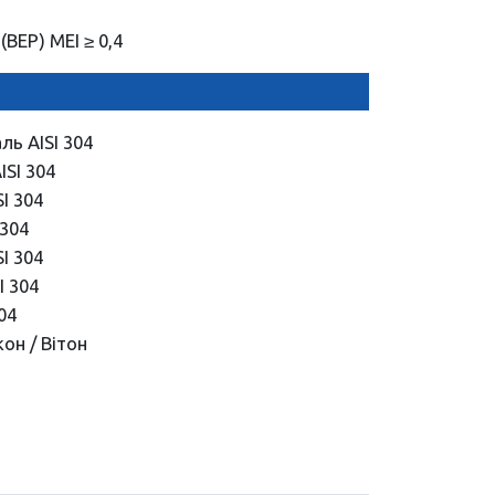
BEP) MEI ≥ 0,4
ль AISI 304
ISI 304
I 304
 304
I 304
I 304
04
кон / Вітон