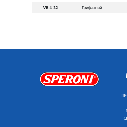
VR 4-22
Трифазний
ПР
С