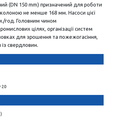
ний (DN 150 mm) призначений для роботи
колоною не менше 168 мм. Насоси цієї
м./год. Головним чином
ромислових цілях, організації систем
новках для зрошення та пожежогасіння,
и із свердловин.
у 20
)