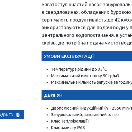
Багатоступінчастий насос занурюваль
в свердловинах, обладнаних буровою 
серії мають продуктивність до 42 куб.
використовуються для подачі води у п
центрального водопостачання, в уста
скрізь, де потрібна подача чистої вод
УМОВИ ЕКСПЛУАТАЦІЇ
Температура рідини до 35°С
Максимальний вміст піску 50 гр/м3
Максимальна кількість запусків за годин
ДВИГУН
Двополюсний, індукційний (n = 2850 min-1
Занурювальний, заповнений олією
РОДУКТУ
Клас Теплоізоляції F
Клас захисту IP68