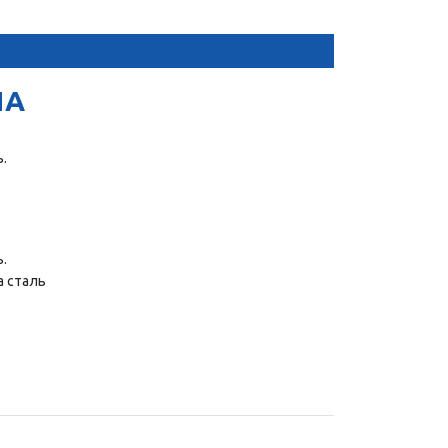
НА
.
.
а сталь