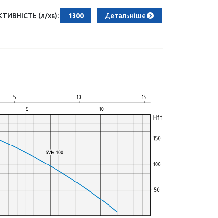
ИВНІСТЬ (л/хв):
1300
Детальніше