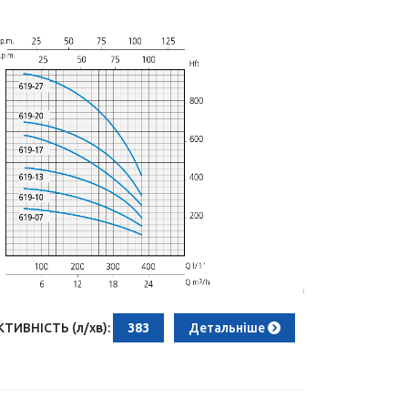
ИВНІСТЬ (л/хв):
383
Детальніше